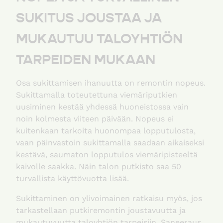
SUKITUS JOUSTAA JA
MUKAUTUU TALOYHTIÖN
TARPEIDEN MUKAAN
Osa sukittamisen ihanuutta on remontin nopeus.
Sukittamalla toteutettuna viemäriputkien
uusiminen kestää yhdessä huoneistossa vain
noin kolmesta viiteen päivään. Nopeus ei
kuitenkaan tarkoita huonompaa lopputulosta,
vaan päinvastoin sukittamalla saadaan aikaiseksi
kestävä, saumaton lopputulos viemäripisteeltä
kaivolle saakka. Näin talon putkisto saa 50
turvallista käyttövuotta lisää.
Sukittaminen on ylivoimainen ratkaisu myös, jos
tarkastellaan putkiremontin joustavuutta ja
mukautuvuutta taloyhtiön tarpeisiin. Saneeraus