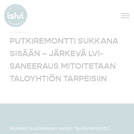
Siirry sisältöön
PUTKIREMONTTI SUKKANA
SISÄÄN – JÄRKEVÄ LVI-
SANEERAUS MITOITETAAN
TALOYHTIÖN TARPEISIIN
Monesti kuullessaan sanan ”putkiremontti”,