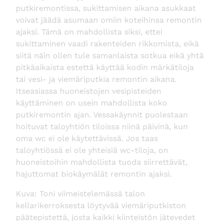
putkiremontissa, sukittamisen aikana asukkaat
voivat jäädä asumaan omiin koteihinsa remontin
ajaksi. Tämä on mahdollista siksi, ettei
sukittaminen vaadi rakenteiden rikkomista, eikä
siitä näin ollen tule samanlaista sotkua eikä yhtä
pitkäaikaista estettä käyttää kodin märkätiloja
tai vesi- ja viemäriputkia remontin aikana.
Itseasiassa huoneistojen vesipisteiden
käyttäminen on usein mahdollista koko
putkiremontin ajan. Vessakäynnit puolestaan
hoituvat taloyhtiön tiloissa niinä päivinä, kun
oma wc ei ole käytettävissä. Jos taas
taloyhtiössä ei ole yhteisiä wc-tiloja, on
huoneistoihin mahdollista tuoda siirrettävät,
hajuttomat biokäymälät remontin ajaksi.
Kuva: Toni viimeistelemässä talon
kellarikerroksesta löytyvää viemäriputkiston
päätepistettä, josta kaikki kiinteistön jätevedet