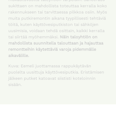
sukittaen on mahdollista toteuttaa kerralla koko
rakennukseen tai tarvittaessa pilkkoa osiin. Myös
muita putkiremontin aikana tyypillisesti tehtäviä
töitä, kuten käyttövesiputkiston tai sähköjen
uusimisia, voidaan tehdä osittain, kaikki kerralla
tai siirtää myöhemmäksi.
Näin taloyhtiön on
mahdollista suunnitella talouttaan ja hajauttaa
remontteihin käytettäviä varoja pidemmälle
aikavälille.
Kuva: Eemeli juottamassa rappukäytävän
puolelta uusittuja käyttövesiputkia. Eristämisen
jälkeen putket katoavat siististi koteloinnin
sisään.