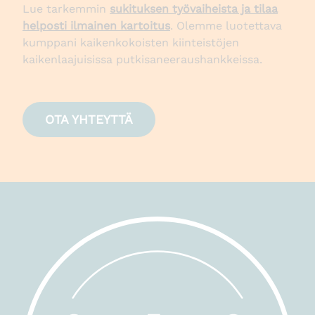
Lue tarkemmin
sukituksen työvaiheista ja tilaa
helposti ilmainen kartoitus
. Olemme luotettava
kumppani kaikenkokoisten kiinteistöjen
kaikenlaajuisissa putkisaneeraushankkeissa.
OTA YHTEYTTÄ