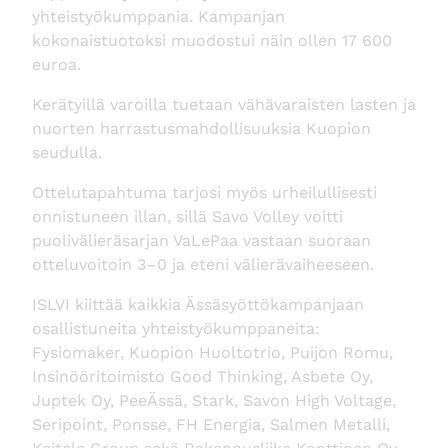
yhteistyökumppania. Kampanjan
kokonaistuotoksi muodostui näin ollen 17 600
euroa.
Kerätyillä varoilla tuetaan vähävaraisten lasten ja
nuorten harrastusmahdollisuuksia Kuopion
seudulla.
Ottelutapahtuma tarjosi myös urheilullisesti
onnistuneen illan, sillä Savo Volley voitti
puolivälieräsarjan VaLePaa vastaan suoraan
otteluvoitoin 3–0 ja eteni välierävaiheeseen.
ISLVI kiittää kaikkia Ässäsyöttökampanjaan
osallistuneita yhteistyökumppaneita:
Fysiomaker, Kuopion Huoltotrio, Puijon Romu,
Insinööritoimisto Good Thinking, Asbete Oy,
Juptek Oy, PeeÄssä, Stark, Savon High Voltage,
Seripoint, Ponsse, FH Energia, Salmen Metalli,