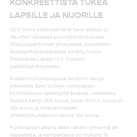
KONKREETTISTA TUKEA
LAPSILLE JA NUORILLE
ISLVI toimi otteluisäntänä Savo Volleyn ja
VaLePan välisessä puolivälieräottelussa.
Ottelutapahtuman yhteydessä luovutettiin
Ässäsyöttökampanjassa kerätty tuotto
Pelastakaa Lapset ry:n Kuopion
paikallisyhdistykselle.
Ässäsyöttökampanjassa kerättiin varoja
jokaisesta Savo Volleyn runkosarjan
kotiotteluissa syötetystä ässästä. Jokaisesta
ässästä kertyi 200 euroa, josta ISLVI:n osuus oli
100 euroa ja ottelukohtaisen
yhteistyökumppanin osuus 100 euroa.
Runkosarjan aikana ässiä nähtiin yhteensä 88
kappaletta, ja kampanjassa oli mukana 16