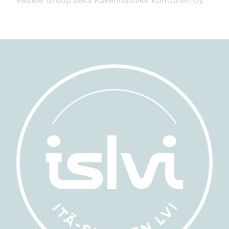
Keitele Group sekä Rakennusliike Konttinen Oy.