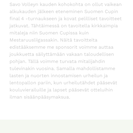
Savo Volleyn kauden kohokohta on ollut vaikean
alkukauden jälkeen eteneminen Suomen Cupin
final 4 -turnaukseen ja kovat pelilliset tavoitteet
jatkuvat. Tähtäimessä on tavoitella kirkkaimpia
mitaleja niin Suomen Cupissa kuin
Mestaruusliigassakin. Näitä tavoitteita
edistääksemme me sponsorit voimme auttaa
joukkuetta säilyttämään vakaan taloudellisen
pohjan. Tällä voimme turvata mitalijahdin
tulevinakin vuosina. Samalla mahdollistamme
lasten ja nuorten innostamisen urheilun ja
lentopallon pariin, kun urheilutähdet pääsevät
kouluvierailuille ja lapset pääsevät otteluihin
ilman sisäänpääsymaksua.