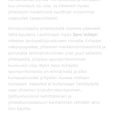
tuo yhteistyö voi olla. Ja tietenkin hyvän
yhteistyön hedelmistä nauttivat molemmat
osapuolet tasapuolisesti.
Monipuolisesta yhteistyöstä olemme päässeet
tällä kaudella nauttimaan myös
Savo Volleyn
miesten lentopallojoukkueen rinnalla. Erilaiset
näkyvyyspaikat, yhteinen markkinointiviestintä ja
porukalla verkostoituminen ovat juuri sellaista
yhteispeliä, jollaista sponsoritoiminnan
kuuluukin olla. Myös Savo Volleylle
sponsoritoiminta on elintärkeää ja siksi
kumppanuudet yritysten kanssa otetaan
tosissaan. Vakaviksi ei kuitenkaan heittäydytä,
vaan yhteinen brändinrakentaminen,
työhyvinvoinnin kehittäminen ja
yhteiskuntavastuun kantaminen tehdään aina
ilon kautta.