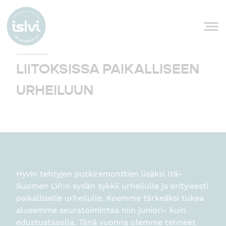
Siirry sisältöön
LIITOKSISSA PAIKALLISEEN
URHEILUUN
Hyvin tehtyjen putkiremonttien lisäksi Itä-
Suomen LVI:n sydän sykkii urheilulle ja erityisesti
paikalliselle urheilulle. Koemme tärkeäksi tukea
alueemme seuratoimintaa niin juniori- kuin
edustustasolla. Tänä vuonna olemme tehneet